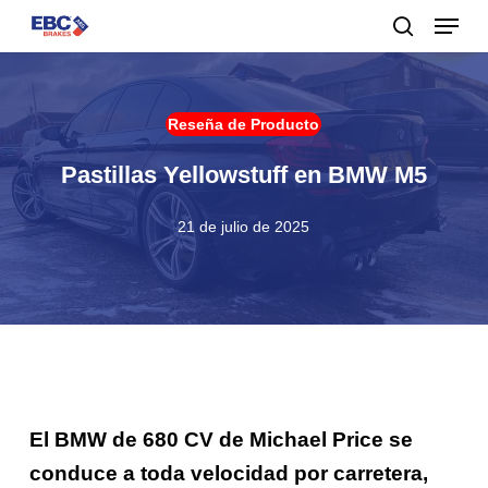
Menu
Skip
to
buscar
main
content
Reseña de Producto
Pastillas Yellowstuff en BMW M5
21 de julio de 2025
El BMW de 680 CV de Michael Price se
conduce a toda velocidad por carretera,