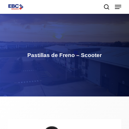
Menu
Skip
to
buscar
main
content
Pastillas de Freno – Scooter